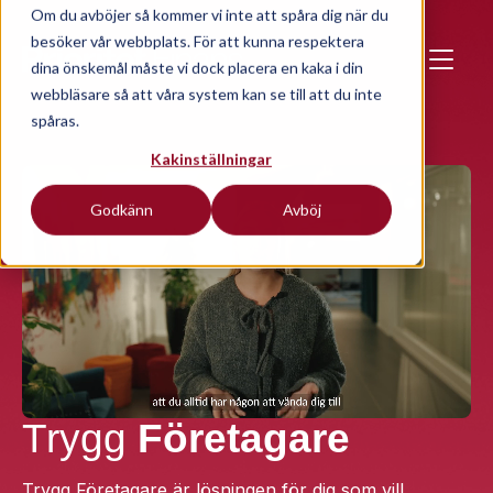
Skip to main content
Om du avböjer så kommer vi inte att spåra dig när du
besöker vår webbplats. För att kunna respektera
dina önskemål måste vi dock placera en kaka i din
webbläsare så att våra system kan se till att du inte
spåras.
Kakinställningar
Godkänn
Avböj
Trygg
Företagare
Trygg Företagare är lösningen för dig som vill