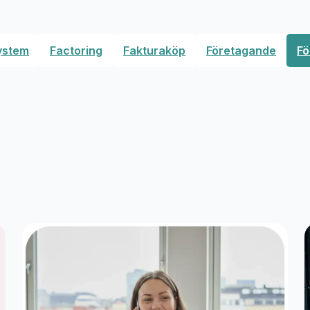
ystem
Factoring
Fakturaköp
Företagande
Fö