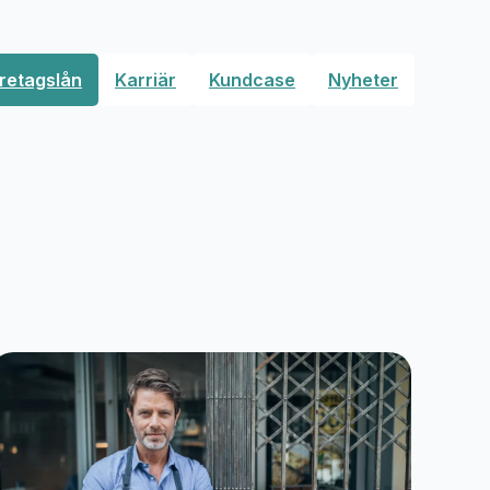
retagslån
Karriär
Kundcase
Nyheter