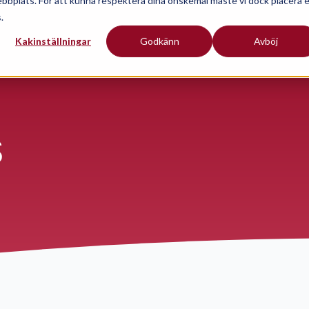
ebbplats. För att kunna respektera dina önskemål måste vi dock placera 
.
Kakinställningar
Godkänn
Avböj
s