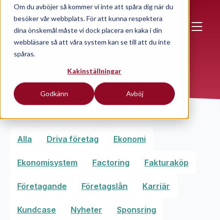
Skip to main content
Om du avböjer så kommer vi inte att spåra dig när du
besöker vår webbplats. För att kunna respektera
dina önskemål måste vi dock placera en kaka i din
webbläsare så att våra system kan se till att du inte
spåras.
Nyheter & Tips
Kakinställningar
Godkänn
Avböj
Alla
Driva företag
Ekonomi
Ekonomisystem
Factoring
Fakturaköp
Företagande
Företagslån
Karriär
Kundcase
Nyheter
Sponsring