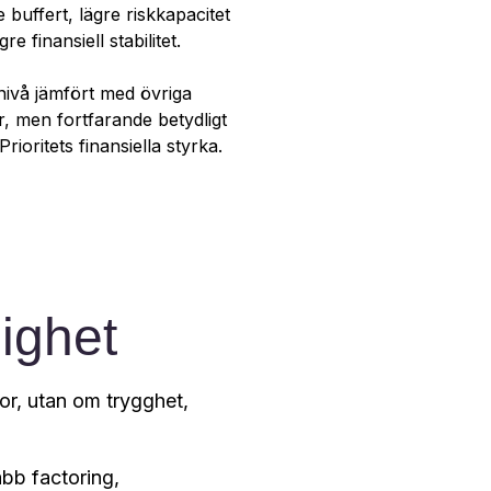
 buffert, lägre riskkapacitet
re finansiell stabilitet.
 nivå jämfört med övriga
r, men fortfarande betydligt
rioritets finansiella styrka.
lighet
kor, utan om trygghet,
bb factoring,