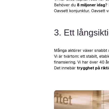
Behöver du
8 miljoner idag
? 
Oavsett konjunktur. Oavsett
3. Ett långsik
Många aktörer växer snabbt m
Vi är tvärtom: ett stabilt, et
finansiering. Vi har över 40 år
Det innebär
trygghet på rikti