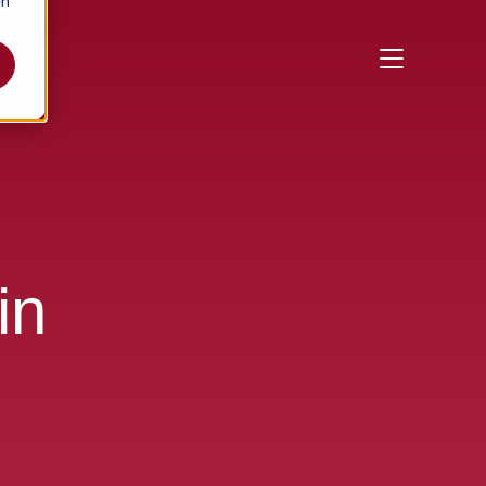
en
in