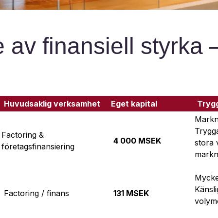
 av finansiell styrka 
Huvudsaklig verksamhet
Eget kapital
Trygg
Markna
Trygga
Factoring &
4 000 MSEK
stora 
företagsfinansiering
markn
Mycke
Känsli
Factoring / finans
131 MSEK
volym