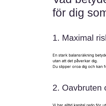
för dig so
1. Maximal ris
En stark balansräkning betyde
utan att det påverkar dig.
Du slipper oroa dig och kan f
2. Oavbruten o
Vi har alltid kapital redo för u