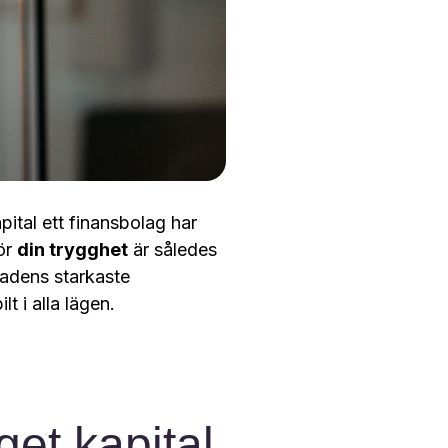
pital ett finansbolag har
ör
din trygghet
är således
adens starkaste
ilt i alla lägen.
get kapital