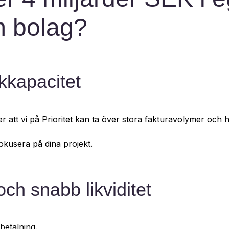
m bolag?
kkapacitet
r att vi på Prioritet kan ta över stora fakturavolymer och
okusera på dina projekt.
ch snabb likviditet
tbetalning.