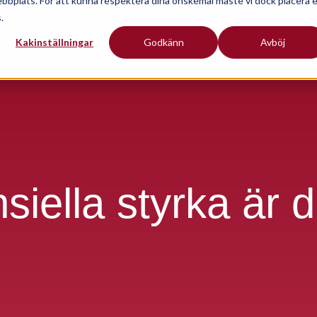
ebbplats. För att kunna respektera dina önskemål måste vi dock placera 
.
Kakinställningar
Godkänn
Avböj
siella styrka är d