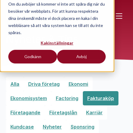
Skip to main content
Om du avböjer så kommer vi inte att spåra dig när du
besöker vår webbplats. För att kunna respektera
dina önskemål måste vi dock placera en kaka i din
webbläsare så att våra system kan se till att du inte
spåras.
Nyheter & Tips
Kakinställningar
Godkänn
Avböj
Alla
Driva företag
Ekonomi
Ekonomisystem
Factoring
Fakturaköp
Företagande
Företagslån
Karriär
Kundcase
Nyheter
Sponsring