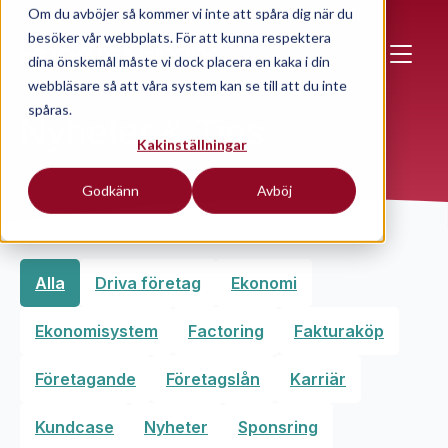
Skip to main content
Om du avböjer så kommer vi inte att spåra dig när du
besöker vår webbplats. För att kunna respektera
dina önskemål måste vi dock placera en kaka i din
webbläsare så att våra system kan se till att du inte
spåras.
Nyheter & Tips
Kakinställningar
Godkänn
Avböj
Alla
Driva företag
Ekonomi
Ekonomisystem
Factoring
Fakturaköp
Företagande
Företagslån
Karriär
Kundcase
Nyheter
Sponsring