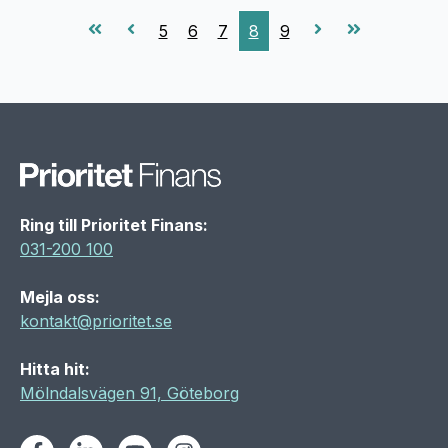
5
6
7
8
9
Ring till Prioritet Finans:
031-200 100
Mejla oss:
kontakt@prioritet.se
Hitta hit:
Mölndalsvägen 91, Göteborg
Facebook
LinkedIn
Youtube
Instagram