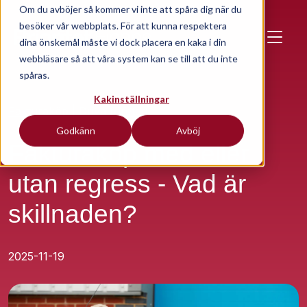
Skip to main content
Om du avböjer så kommer vi inte att spåra dig när du
besöker vår webbplats. För att kunna respektera
dina önskemål måste vi dock placera en kaka i din
webbläsare så att våra system kan se till att du inte
spåras.
Kakinställningar
Fakturaköp
Driva företag
Godkänn
Avböj
Fakturaköp med eller
utan regress - Vad är
skillnaden?
2025-11-19